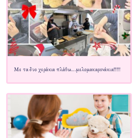
Με τα δυο χεράκια πλάθω….μελομακαρονάκια!!!!!