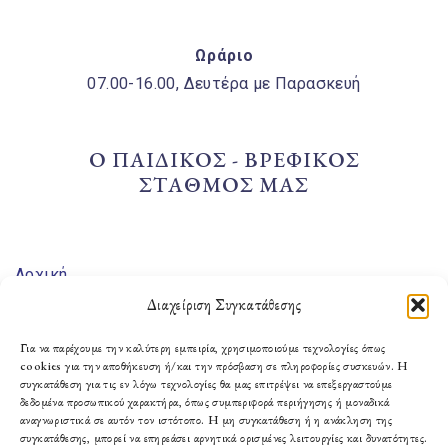
Ωράριο
07.00-16.00, Δευτέρα με Παρασκευή
Ο ΠΑΙΔΙΚΟΣ - ΒΡΕΦΙΚΟΣ
ΣΤΑΘΜΟΣ ΜΑΣ
Αρχική
Διαχείριση Συγκατάθεσης
Εγκαταστάσεις
Δραστηριότητες
Για να παρέχουμε την καλύτερη εμπειρία, χρησιμοποιούμε τεχνολογίες όπως
cookies για την αποθήκευση ή/και την πρόσβαση σε πληροφορίες συσκευών. Η
Τμήματα
συγκατάθεση για τις εν λόγω τεχνολογίες θα μας επιτρέψει να επεξεργαστούμε
δεδομένα προσωπικού χαρακτήρα, όπως συμπεριφορά περιήγησης ή μοναδικά
Παροχές
αναγνωριστικά σε αυτόν τον ιστότοπο. Η μη συγκατάθεση ή η ανάκληση της
συγκατάθεσης, μπορεί να επηρεάσει αρνητικά ορισμένες λειτουργίες και δυνατότητες.